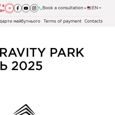
Y в
Book a consultation
EN
уд»
дарти майбутнього
Terms of payment
Contacts
+38(044)-290-11-98
+38(067)-247-16-26
RAVITY PARK
+38(067)-396-51-07
Ь 2025
+48 22 230 2106