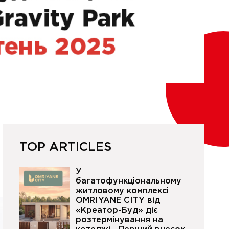
TOP ARTICLES
У
багатофункціональному
житловому комплексі
OMRIYANE CITY від
«Креатор-Буд» діє
розтермінування на