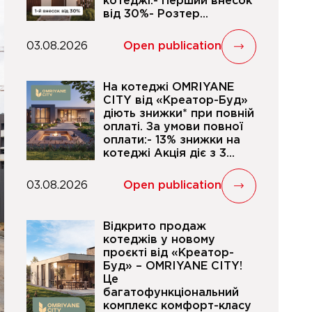
котеджі.- Перший внесок
від 30%- Розтер...
03.08.2026
Open publication
На котеджі OMRIYANE
CITY від «Креатор-Буд»
діють знижки* при повній
оплаті. За умови повної
оплати:- 13% знижки на
котеджі Акція діє з 3...
03.08.2026
Open publication
Відкрито продаж
котеджів у новому
проєкті від «Креатор-
Буд» – OMRIYANE CITY!
Це
багатофункціональний
комплекс комфорт-класу