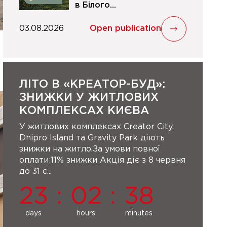
в Білого...
03.08.2026
Open publication
ЛІТО В «КРЕАТОР-БУД»:
ЗНИЖКИ У ЖИТЛОВИХ
КОМПЛЕКСАХ КИЄВА
У житлових комплексах Creator City,
Dnipro Island та Gravity Park діють
знижки на житло.За умови повної
оплати:11% знижки Акція діє з 8 червня
до 31 с...
23
:
02
:
38
days
hours
minutes