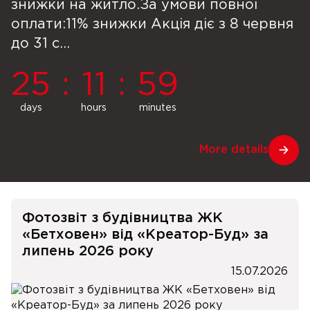
знижки на житло.За умови повної
оплати:11% знижки Акція діє з 8 червня
до 31 с...
25
:
11
:
59
days
hours
minutes
More details
Фотозвіт з будівництва ЖК
«Бетховен» від «Креатор-Буд» за
липень 2026 року
15.07.2026