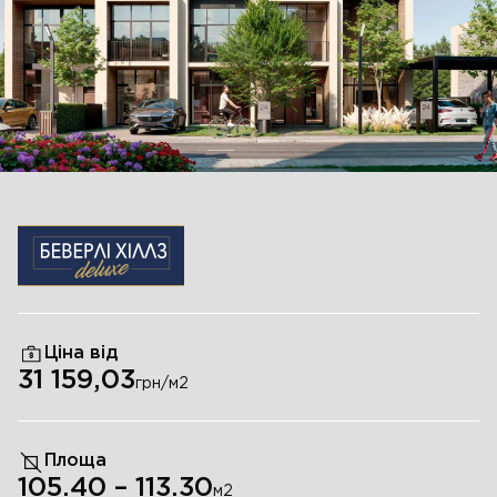
Ціна від
31 159,03
грн/м
2
Площа
105.40
–
113.30
м
2