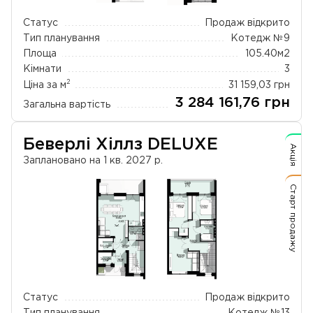
Статус
Продаж відкрито
Тип планування
Котедж №9
Площа
105.40
м2
Кімнати
3
2
Ціна за м
31 159,03
грн
3 284 161,76
грн
Загальна вартість
Беверлі Хіллз DELUXE
Акція
Заплановано на 1 кв. 2027 р.
Старт продажу
Статус
Продаж відкрито
Тип планування
Котедж №13