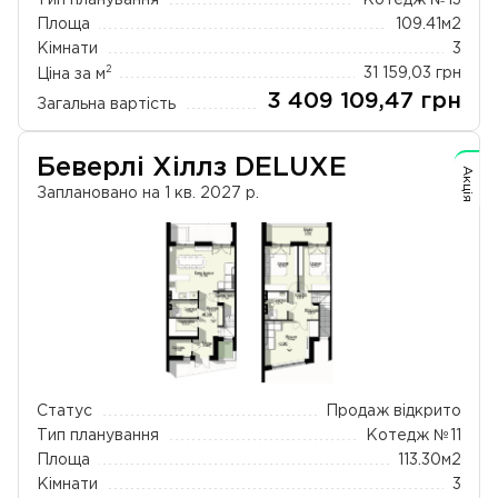
Площа
109.41
м2
Кімнати
3
2
Ціна за м
31 159,03
грн
3 409 109,47
грн
Загальна вартість
Беверлі Хіллз DELUXE
Акція
Заплановано на 1 кв. 2027 р.
Статус
Продаж відкрито
Тип планування
Котедж №11
Площа
113.30
м2
Кімнати
3