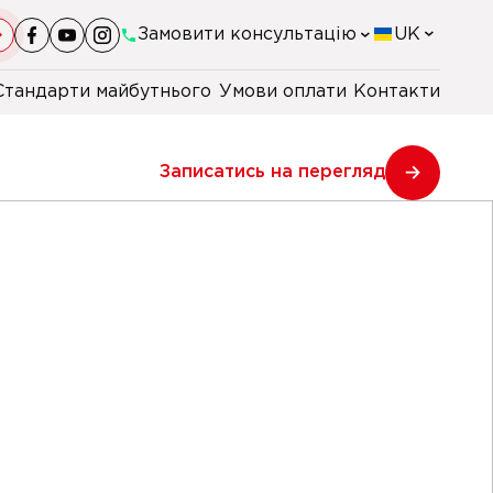
Замовити консультацію
UK
Стандарти майбутнього
Умови оплати
Контакти
+38(044)-290-11-98
Записатись на перегляд
+38(067)-247-16-26
+38(067)-164-59-77
+48 22 230 2106