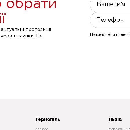
 обрати
Ваше ім'я
ї
Телефон
актуальні пропозиції
Натискаючи надісла
 умов покупки. Це
Тернопіль
Львів
Адреса
Адреса (Ві