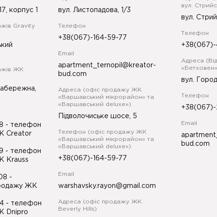
вул. Стрийс
17, корпус 1
вул. Листопадова, 1/3
вул. Стрий
жів Gravity
Телефон
Телефон
+38(067)-164-59-77
ький
+38(067)-
Email
Адреса (Ві
apartment_ternopil@kreator-
«Бетховен»
ажів ЖК
bud.com
вул. Город
Набережна,
Адреса (офіс продажу ЖК
Телефон
«Варшавський мікрорайон» та
«Варшавський deluxe»)
+38(067)-
Підволочиське шосе, 5
Email
98
- телефон
Телефон (офіс продажу ЖК
К Creator
apartment
«Варшавський мікрорайон» та
bud.com
«Варшавський deluxe»)
99
- телефон
+38(067)-164-59-77
К Krauss
Email
-08
-
продажу ЖК
warshavsky.rayon@gmail.com
Адреса (офіс продажу ЖК
34
- телефон
Beverly Hills)
К Dnipro