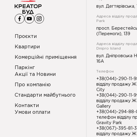
вул. Дегтярівська, 
Адреса відділу прода
Park
просп. Берестейс
(Перемоги), 139
Проєкти
Адреса відділу прод
Квартири
Dnipro Island
вул. Дніпровська 
Комерційні приміщення
16А
Паркінг
Телефон
Акції та Новини
+38(044)-290-11-
Про компанію
відділу продажу Ж
City
Стандарти майбутнього
+38(044)-290-11-
відділу продажу Ж
Контакти
Gallery
Умови оплати
+38(044)-294-88
телефон відділу 
Gravity Park
+38(067)-395-81-
відділу продажу Ж