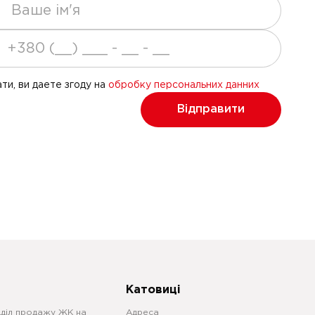
ти, ви даете згоду на
обробку персональних данних
Відправити
Катовиці
дділ продажу ЖК на
Адреса