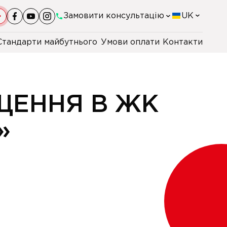
Замовити консультацію
UK
Стандарти майбутнього
Умови оплати
Контакти
+38(044)-290-11-98
+38(067)-247-16-26
ЩЕННЯ В ЖК
+38(067)-168-94-48
»
+48 22 230 2106