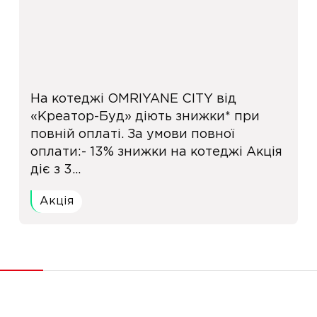
На котеджі OMRIYANE CITY від
«Креатор-Буд» діють знижки* при
повній оплаті. За умови повної
оплати:- 13% знижки на котеджі Акція
діє з 3...
Акція