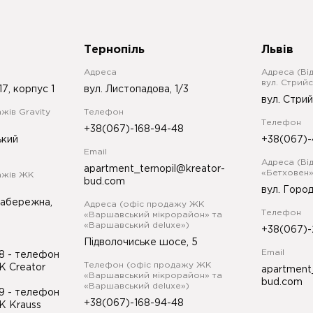
Тернопіль
Львів
Адреса
Адреса (Ві
вул. Стрийс
17, корпус 1
вул. Листопадова, 1/3
вул. Стрий
жів Gravity
Телефон
Телефон
+38(067)-168-94-48
ький
+38(067)-
Email
Адреса (Ві
apartment_ternopil@kreator-
«Бетховен»
ажів ЖК
bud.com
вул. Город
Набережна,
Адреса (офіс продажу ЖК
Телефон
«Варшавський мікрорайон» та
«Варшавський deluxe»)
+38(067)-
Підволочиське шосе, 5
Email
98
- телефон
Телефон (офіс продажу ЖК
К Creator
apartment
«Варшавський мікрорайон» та
bud.com
«Варшавський deluxe»)
99
- телефон
+38(067)-168-94-48
К Krauss