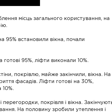
блення місць загального користування, на
ію.
на 95% встановили вікна, почали
на готові 95%, ліфти виконали 10%.
стіни, покрівлю, майже закінчили, вікна. На
иття фасадів. Ліфти готові на 30%,
а 10%.
ні перегородки, покрівля і вікна. Закінчуют
вання. На половину зробили утеплення і