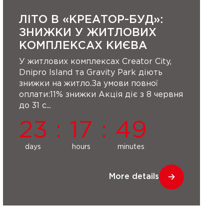
ЛІТО В «КРЕАТОР-БУД»:
ЗНИЖКИ У ЖИТЛОВИХ
КОМПЛЕКСАХ КИЄВА
У житлових комплексах Creator City,
Dnipro Island та Gravity Park діють
знижки на житло.За умови повної
оплати:11% знижки Акція діє з 8 червня
до 31 с...
23
:
17
:
49
days
hours
minutes
More details