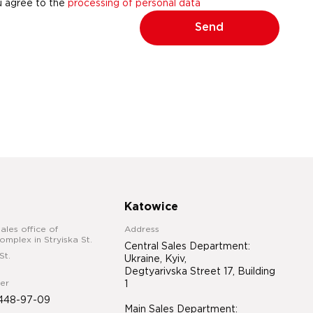
u agree to the
processing of personal data
Send
Katowice
ales office of
Address
complex in Stryiska St.
Central Sales Department:
St.
Ukraine, Kyiv,
Degtyarivska Street 17, Building
er
1
448-97-09
Main Sales Department: