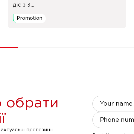
діє з 3...
Promotion
 обрати
Your name
ї
Phone num
актуальні пропозиції