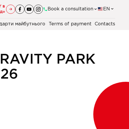
Y в
Book a consultation
EN
уд»
дарти майбутнього
Terms of payment
Contacts
+38(044)-290-11-98
+38(067)-247-16-26
RAVITY PARK
+38(067)-168-96-09
026
+48 22 230 2106