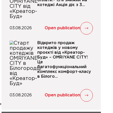
оплати:- 13% знижки на
котеджі Акція діє з 3...
03.08.2026
Open publication
Відкрито продаж
котеджів у новому
проєкті від «Креатор-
Буд» – OMRIYANE CITY!
Це
багатофункціональний
комплекс комфорт-класу
в Білого...
03.08.2026
Open publication
ь