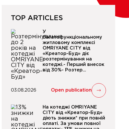
TOP ARTICLES
У
багатофункціональному
житловому комплексі
OMRIYANE CITY від
«Креатор-Буд» діє
розтермінування на
котеджі.- Перший внесок
від 30%- Розтер...
03.08.2026
Open publication
На котеджі OMRIYANE
CITY від «Креатор-Буд»
діють знижки* при повній
оплаті. За умови повної