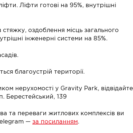
іфти. Ліфти готові на 95%, внутрішні
в стяжку, оздоблення місць загального
нутрішні інженерні системи на 85%.
садів.
ується благоустрій території.
ом нерухомості у Gravity Park, відвідайте
п. Берестейський, 139
тва та переваги житлових комплексів ви
Telegram —
за посиланням
.