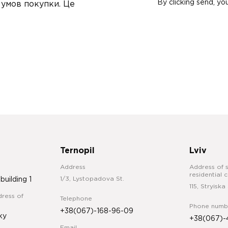
By clicking send, yo
 умов покупки. Це
Ternopil
Lviv
Address
Address of s
residential 
1/3, Lystopadova St.
 building 1
115, Stryiska 
ress of
Telephone
Phone numb
+38(067)-168-96-09
ky
+38(067)-
Email