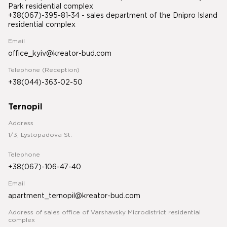
Park residential complex
+38(067)-395-81-34
- sales department of the Dnipro Island
residential complex
Email
office_kyiv@kreator-bud.com
Telephone (Reception)
+38(044)-363-02-50
Ternopil
Address
1/3, Lystopadova St.
Telephone
+38(067)-106-47-40
Email
apartment_ternopil@kreator-bud.com
Address of sales office of Varshavsky Microdistrict residential
complex