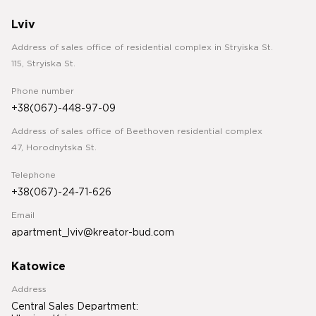
Lviv
Address of sales office of residential complex in Stryiska St.
115, Stryiska St.
Phone number
+38(067)-448-97-09
Address of sales office of Beethoven residential complex
47, Horodnytska St.
Telephone
+38(067)-24-71-626
Email
apartment_lviv@kreator-bud.com
Katowice
Address
Central Sales Department: