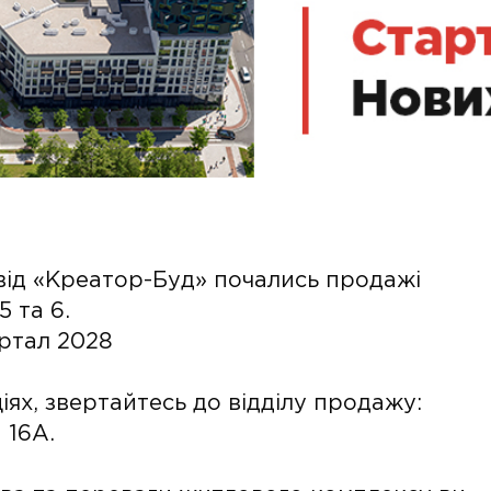
 від «Креатор-Буд» почались продажі
5 та 6.
артал 2028
ях, звертайтесь до відділу продажу:
 16А.