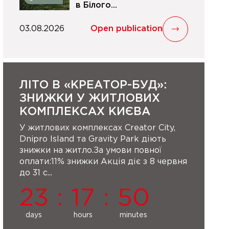
в Білого...
03.08.2026
Open publication
ЛІТО В «КРЕАТОР-БУД»:
ЗНИЖКИ У ЖИТЛОВИХ
КОМПЛЕКСАХ КИЄВА
У житлових комплексах Creator City,
Dnipro Island та Gravity Park діють
знижки на житло.За умови повної
оплати:11% знижки Акція діє з 8 червня
до 31 с...
23
:
17
:
50
days
hours
minutes