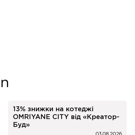
on
13% знижки на котеджі
OMRIYANE CITY від «Креатор-
Буд»
03.08.2026