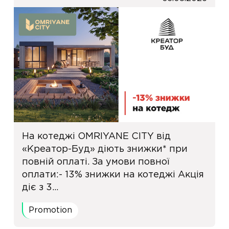
На котеджі OMRIYANE CITY від
«Креатор-Буд» діють знижки* при
повній оплаті. За умови повної
оплати:- 13% знижки на котеджі Акція
діє з 3...
Promotion