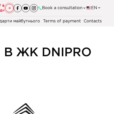
Y в
Book a consultation
EN
уд»
дарти майбутнього
Terms of payment
Contacts
+38(044)-290-11-98
+38(067)-247-16-26
 В ЖК DNIPRO
+38(067)-110-56-80
+48 22 230 2106