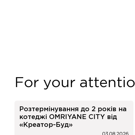
For your attenti
Розтермінування до 2 років на
котеджі OMRIYANE CITY від
«Креатор-Буд»
03.08.2026