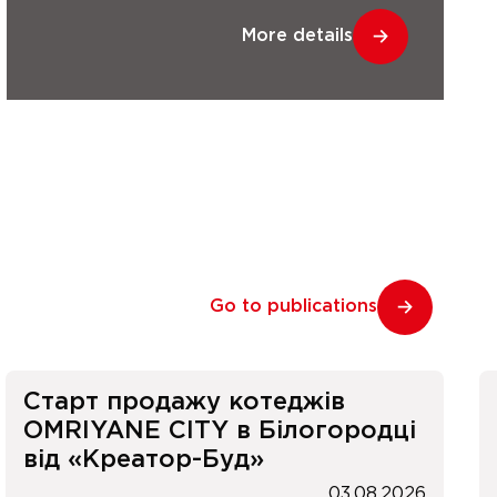
More details
Go to publications
Старт продажу котеджів
OMRIYANE CITY в Білогородці
від «Креатор-Буд»
03.08.2026