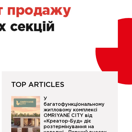
TOP ARTICLES
У
багатофункціональному
житловому комплексі
OMRIYANE CITY від
«Креатор-Буд» діє
розтермінування на