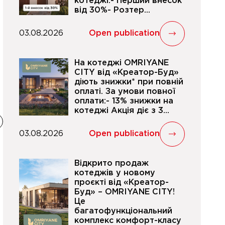
котеджі.- Перший внесок
від 30%- Розтер...
03.08.2026
Open publication
На котеджі OMRIYANE
CITY від «Креатор-Буд»
діють знижки* при повній
оплаті. За умови повної
оплати:- 13% знижки на
котеджі Акція діє з 3...
03.08.2026
Open publication
Відкрито продаж
котеджів у новому
проєкті від «Креатор-
Буд» – OMRIYANE CITY!
Це
багатофункціональний
комплекс комфорт-класу