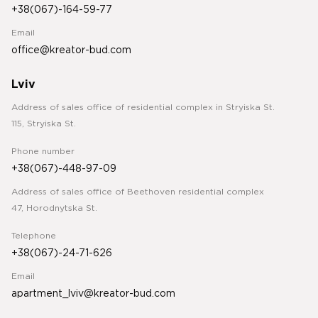
+38(067)-164-59-77
Email
office@kreator-bud.com
Lviv
Address of sales office of residential complex in Stryiska St.
115, Stryiska St.
Phone number
+38(067)-448-97-09
Address of sales office of Beethoven residential complex
47, Horodnytska St.
Telephone
+38(067)-24-71-626
Email
apartment_lviv@kreator-bud.com