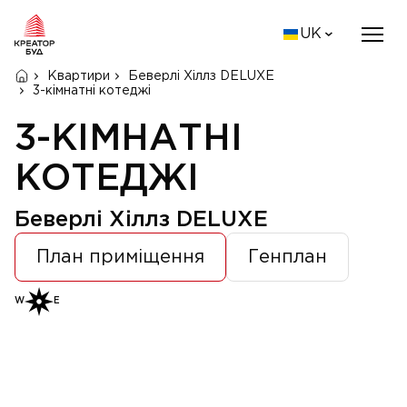
UK
Квартири
Беверлі Хіллз DELUXE
3-кімнатні котеджі
3-КІМНАТНІ
КОТЕДЖІ
Беверлі Хіллз DELUXE
План приміщення
Генплан
W
E