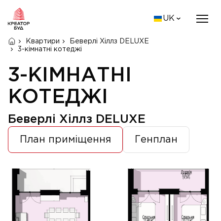
UK
Квартири
Беверлі Хіллз DELUXE
3-кімнатні котеджі
3-КІМНАТНІ
КОТЕДЖІ
Беверлі Хіллз DELUXE
План приміщення
Генплан