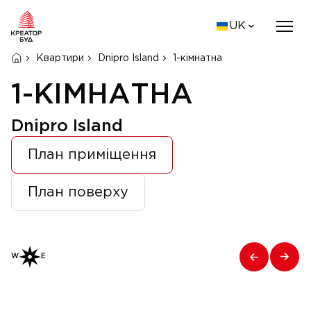
UK
Квартири
Dnipro Island
1-кімнатна
1-КІМНАТНА
Dnipro Island
План приміщення
План поверху
W
E