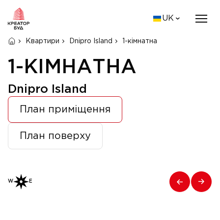
UK
Квартири
Dnipro Island
1-кімнатна
1-КІМНАТНА
Dnipro Island
План приміщення
План поверху
W
E