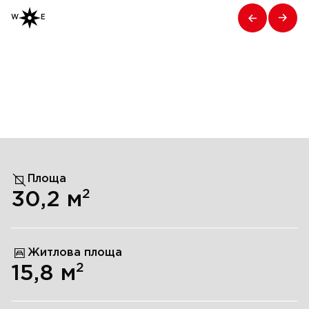
W
E
Площа
2
30,2
м
Житлова площа
2
15,8
м