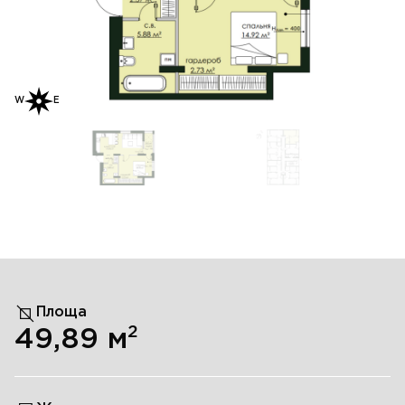
W
E
Площа
2
49,89
м