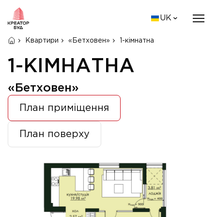
UK
Квартири
«Бетховен»
1-кімнатна
1-КІМНАТНА
«Бетховен»
План приміщення
План поверху