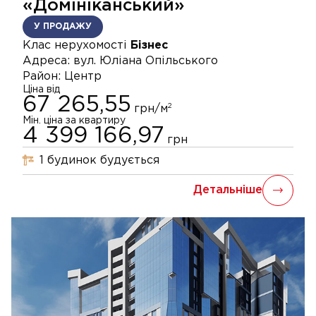
«Домініканський»
У ПРОДАЖУ
Клас нерухомості
Бізнес
Адреса:
вул. Юліана Опільського
Район:
Центр
Ціна від
67 265,55
2
грн/м
Мін. ціна за квартиру
4 399 166,97
грн
1
будинок
будується
Детальніше