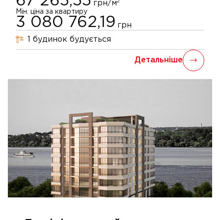
67 265,55
2
грн/м
Мін. ціна за квартиру
3 080 762,19
грн
1
будинок
будується
Детальніше