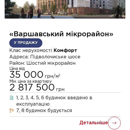
«Варшавський мікрорайон»
У ПРОДАЖУ
Клас нерухомості
Комфорт
Адреса:
Підволочиське шосе
Район:
Шостий мікрорайон
Ціна від
35 000
2
грн/м
Мін. ціна за квартиру
2 817 500
грн
1, 2, 3, 4, 5, 6
будинок
введено в
експлуатацію
7, 8
будинок
будується
Детальніше