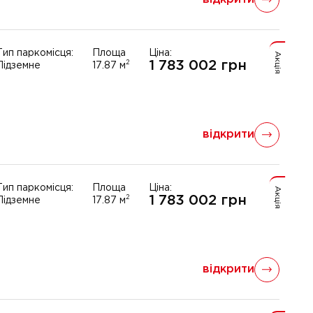
Тип паркомісця:
Площа
Ціна:
Акція
1 783 002
грн
2
Підземне
17.87
м
відкрити
Тип паркомісця:
Площа
Ціна:
Акція
1 783 002
грн
2
Підземне
17.87
м
відкрити