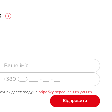
8
ти, ви даете згоду на
обробку персональних данних
Відправити