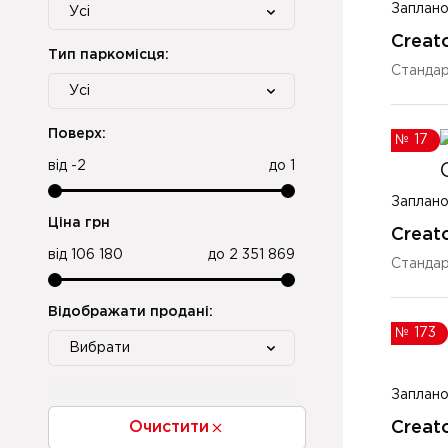
Заплано
Усі
Creato
Тип паркомісця:
Стандар
Усі
Поверх:
№
17
від
-2
до
1
Заплано
Ціна грн
Creato
від
106 180
до
2 351 869
Стандар
Відображати продані:
№
173
Вибрати
Заплано
Очистити
Creato