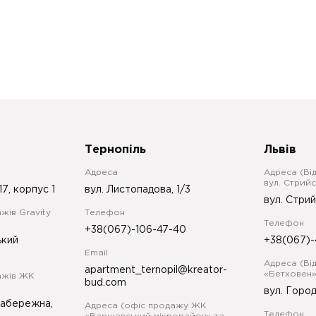
Тернопіль
Львів
Адреса
Адреса (Ві
вул. Стрийс
17, корпус 1
вул. Листопадова, 1/3
вул. Стрий
жів Gravity
Телефон
Телефон
+38(067)-106-47-40
ький
+38(067)-
Email
Адреса (Ві
apartment_ternopil@kreator-
«Бетховен»
ажів ЖК
bud.com
вул. Город
Набережна,
Адреса (офіс продажу ЖК
Телефон