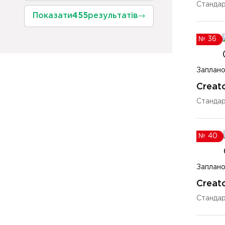
Станда
Показати
455
результатів
№
36
Заплано
Creato
Станда
№
40
Заплано
Creato
Станда