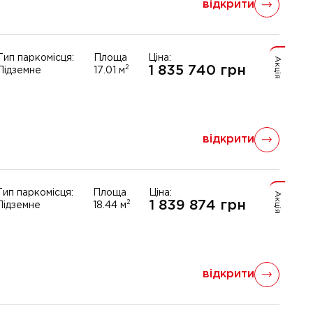
відкрити
Тип паркомісця:
Площа
Ціна:
Акція
1 835 740
грн
2
Підземне
17.01
м
відкрити
Тип паркомісця:
Площа
Ціна:
Акція
1 839 874
грн
2
Підземне
18.44
м
відкрити