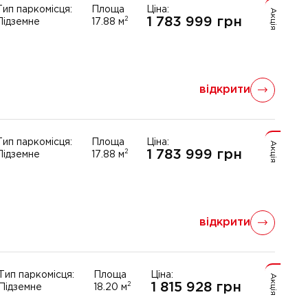
Тип паркомісця:
Площа
Ціна:
Акція
1 783 999
грн
2
Підземне
17.88
м
відкрити
Тип паркомісця:
Площа
Ціна:
Акція
1 783 999
грн
2
Підземне
17.88
м
відкрити
Тип паркомісця:
Площа
Ціна:
Акція
1 815 928
грн
2
Підземне
18.20
м