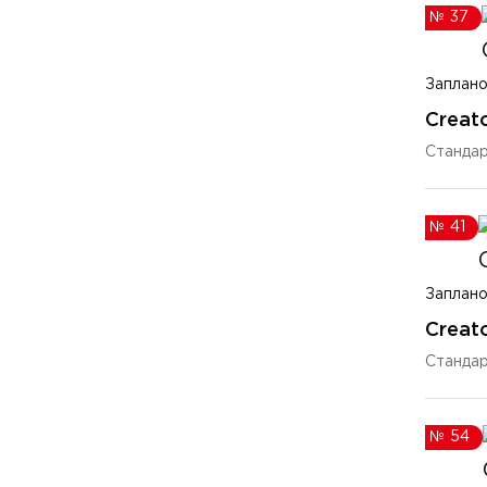
№
37
Заплано
Creato
Станда
№
41
Заплано
Creato
Станда
№
54