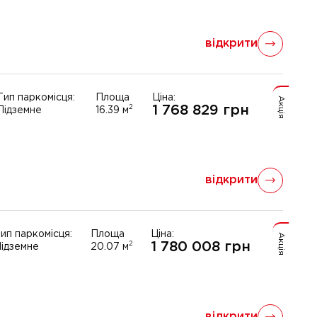
відкрити
Тип паркомісця:
Площа
Ціна:
Акція
1 768 829
грн
2
Підземне
16.39
м
відкрити
ип паркомісця:
Площа
Ціна:
Акція
1 780 008
грн
2
ідземне
20.07
м
відкрити