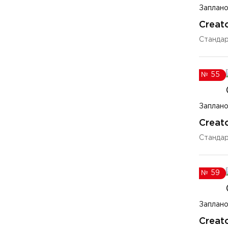
Заплано
Creato
Станда
№
55
Заплано
Creato
Станда
№
59
Заплано
Creato