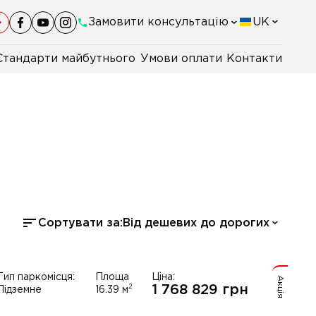
Замовити консультацію
UK
Стандарти майбутнього
Умови оплати
Контакти
+38(044)-290-11-98
+38(067)-247-16-26
+38(067)-106-47-40
+48 22 230 2106
Сортувати за:
Від дешевих до дорогих
Тип паркомісця:
Площа
Ціна:
Акція
1 768 829
грн
2
Підземне
16.39
м