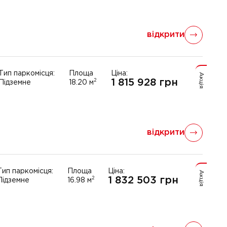
відкрити
Тип паркомісця:
Площа
Ціна:
Акція
1 815 928
грн
2
Підземне
18.20
м
відкрити
Тип паркомісця:
Площа
Ціна:
Акція
1 832 503
грн
2
Підземне
16.98
м