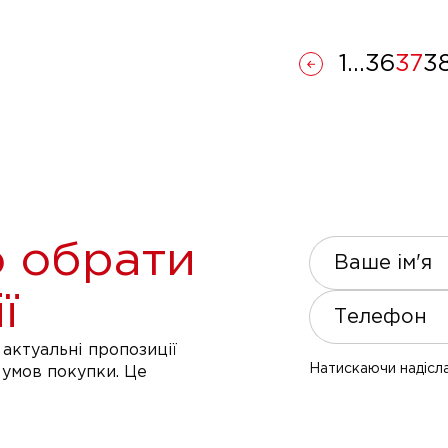
1
...
36
37
3
 обрати
Ваше ім'я
ї
Телефон
актуальні пропозиції
Натискаючи надісла
 умов покупки. Це