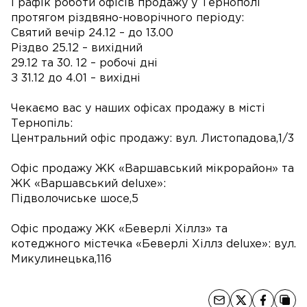
Графік роботи офісів продажу у Тернополі
протягом різдвяно-новорічного періоду:
Святий вечір 24.12 – до 13.00
Різдво 25.12 – вихідний
29.12 та 30. 12 – робочі дні
З 31.12 до 4.01 – вихідні
Чекаємо вас у наших офісах продажу в місті
Тернопіль:
Центральний офіс продажу: вул. Листопадова,1/3
Офіс продажу ЖК «Варшавський мікрорайон» та
ЖК «Варшавський deluxe»:
Підволочиське шосе,5
Офіс продажу ЖК «Беверлі Хіллз» та
котеджного містечка «Беверлі Хіллз deluxe»: вул.
Микулинецька,116