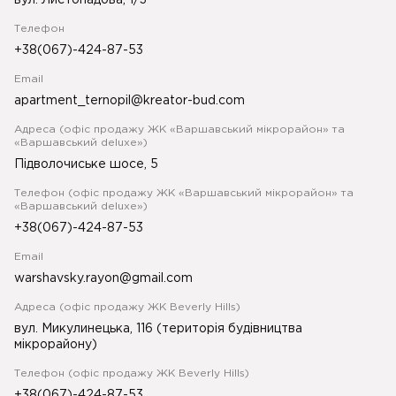
вул. Листопадова, 1/3
Телефон
+38(067)-424-87-53
Email
apartment_ternopil@kreator-bud.com
Адреса (офіс продажу ЖК «Варшавський мікрорайон» та
«Варшавський deluxe»)
Підволочиське шосе, 5
Телефон (офіс продажу ЖК «Варшавський мікрорайон» та
«Варшавський deluxe»)
+38(067)-424-87-53
Email
warshavsky.rayon@gmail.com
Адреса (офіс продажу ЖК Beverly Hills)
вул. Микулинецька, 116 (територія будівництва
мікрорайону)
Телефон (офіс продажу ЖК Beverly Hills)
+38(067)-424-87-53