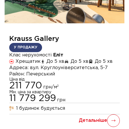
Krauss Gallery
У ПРОДАЖУ
Клас нерухомості
Еліт
Хрещатик
До 5 хв
До 5 хв
До 5 хв
Адреса:
вул. Круглоуніверситетська, 5-7
Район:
Печерський
Ціна від
211 770
2
грн/м
Мін. ціна за квартиру
11 779 299
грн
1
будинок
будується
Детальніше