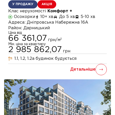
У ПРОДАЖУ
АКЦІЯ
Клас нерухомості
Комфорт +
Осокорки
10+ хв
До 5 хв
5-10 хв
Адреса:
Дніпровська Набережна 16А
Район:
Дарницький
Ціна від
66 361,07
2
грн/м
Мін. ціна за квартиру
2 985 862,07
грн
1.1, 1.2, 1.2а
будинок
будується
Детальніше