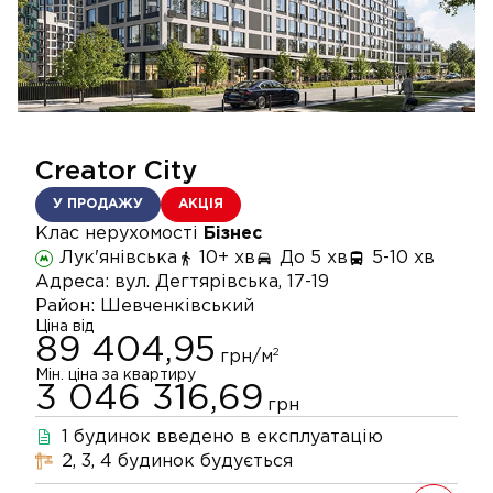
Creator City
У ПРОДАЖУ
АКЦІЯ
Клас нерухомості
Бізнес
Лук'янівська
10+ хв
До 5 хв
5-10 хв
Адреса:
вул. Дегтярівська, 17-19
Район:
Шевченківський
Ціна від
89 404,95
2
грн/м
Мін. ціна за квартиру
3 046 316,69
грн
1
будинок
введено в експлуатацію
2, 3, 4
будинок
будується