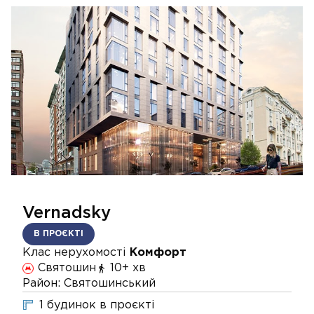
Vernadsky
В ПРОЄКТІ
Клас нерухомості
Комфорт
Святошин
10+ хв
Район:
Святошинський
1
будинок
в проєкті