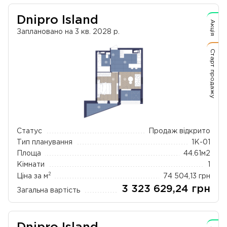
Dnipro Island
Акція
Заплановано на 3 кв. 2028 р.
Старт продажу
Статус
Продаж відкрито
Тип планування
1К-01
Площа
44.61
м2
Кімнати
1
2
Ціна за м
74 504,13
грн
3 323 629,24
грн
Загальна вартість