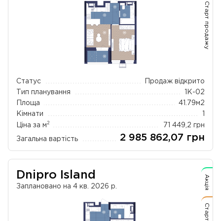
Старт продажу
Статус
Продаж відкрито
Тип планування
1К-02
Площа
41.79
м2
Кімнати
1
2
Ціна за м
71 449,2
грн
2 985 862,07
грн
Загальна вартість
Dnipro Island
Акція
Заплановано на 4 кв. 2026 р.