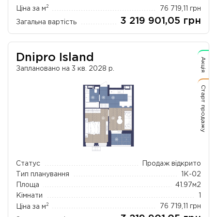
2
Ціна за м
76 719,11
грн
3 219 901,05
грн
Загальна вартість
Dnipro Island
Акція
Заплановано на 3 кв. 2028 р.
Старт продажу
Статус
Продаж відкрито
Тип планування
1К-02
Площа
41.97
м2
Кімнати
1
2
Ціна за м
76 719,11
грн