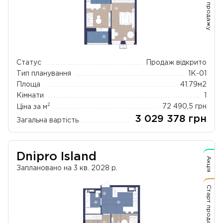
Старт продажу
Статус
Продаж відкрито
Тип планування
1К-01
Площа
41.79
м2
Кімнати
1
2
Ціна за м
72 490,5
грн
3 029 378
грн
Загальна вартість
Dnipro Island
Акція
Заплановано на 3 кв. 2028 р.
Старт продажу