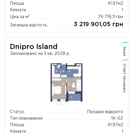
Площа
41.97
м2
Кімнати
1
2
Ціна за м
76 719,11
грн
3 219 901,05
грн
Загальна вартість
Dnipro Island
Акція
Заплановано на 3 кв. 2028 р.
Старт продажу
Статус
Продаж відкрито
Тип планування
1К-02
Площа
41.97
м2
Кімнати
1