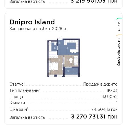
3 219 901,05
грн
Загальна вартість
Dnipro Island
Акція
Заплановано на 3 кв. 2028 р.
Старт продажу
Статус
Продаж відкрито
Тип планування
1К-03
Площа
43.90
м2
Кімнати
1
2
Ціна за м
74 504,13
грн
3 270 731,31
грн
Загальна вартість