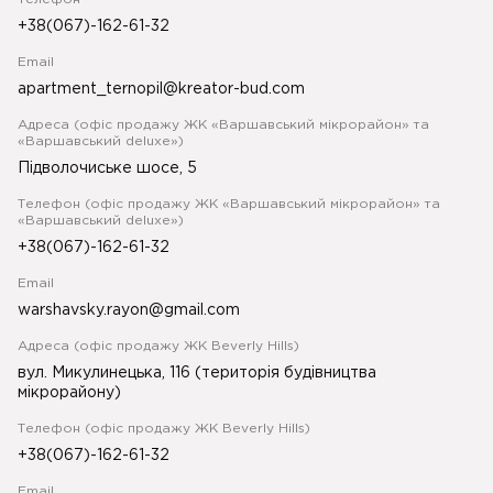
+38(067)-162-61-32
Email
apartment_ternopil@kreator-bud.com
Адреса (офіс продажу ЖК «Варшавський мікрорайон» та
«Варшавський deluxe»)
Підволочиське шосе, 5
Телефон (офіс продажу ЖК «Варшавський мікрорайон» та
«Варшавський deluxe»)
+38(067)-162-61-32
Email
warshavsky.rayon@gmail.com
Адреса (офіс продажу ЖК Beverly Hills)
вул. Микулинецька, 116 (територія будівництва
мікрорайону)
Телефон (офіс продажу ЖК Beverly Hills)
+38(067)-162-61-32
Email