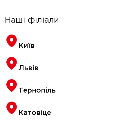
Наші філіали
Київ
Львів
Тернопіль
Катовіце