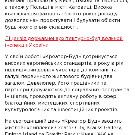
компанії працюють у Києві, Львові та Тернополі,
а також у Польщі в місті Катовиці. Висока
кваліфікація фахівців і багато років досвіду
дозволяє нам проєктувати і будувати об'єкти
будь-якого рівня складності.
Ліцензія державної архітектурно-будівельной
інспекції України
У своїй роботі «Креатор-Буд» дотримується
високих європейських стандартів, з року в рік
підвищуючи довіру українців до компанії та
галузі первинного житлового будівництва
загалом. Девелопер, його працівники та
партнери долучаються до соціальних програм та
ініціатив, проводять активну роботу в сфері
благодійних, мистецьких, спортивних,
культурологічних та інвестиційних проектів.
На сьогоднішній день «Креатор-Буд» зводить
житлові комплекси Creator City, Krauss Gallery,
Dnipro Island та Gravity Park у Києві, ЖК на